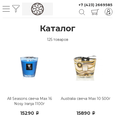
+7 (423) 2669585
Каталог
125 товаров
All Seasons свеча Max 16
Australia свеча Мах 10 500г
Nosy Iranja 1100г
15290
15890
i
i